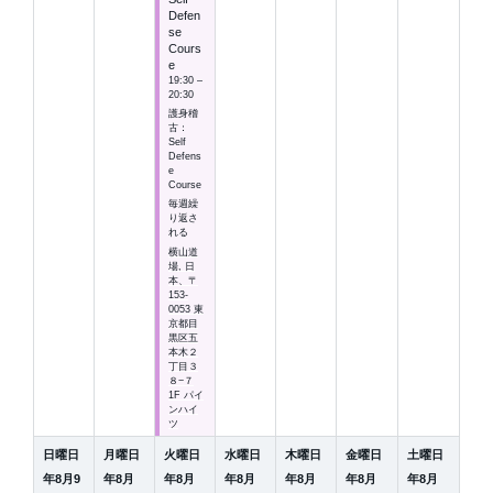
Defen
se
Cours
e
19:30 –
20:30
護身稽
古：
Self
Defens
e
Course
毎週繰
り返さ
れる
横山道
場, 日
本、〒
153-
0053 東
京都目
黒区五
本木２
丁目３
８−７
1F パイ
ンハイ
ツ
日曜日
月曜日
火曜日
水曜日
木曜日
金曜日
土曜日
年
8
月
9
年
8
月
年
8
月
年
8
月
年
8
月
年
8
月
年
8
月