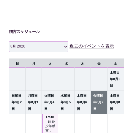
稽古スケジュール
月
過去のイベントを表示
選
択
日
月
火
水
木
金
土
土曜日
年
8
月
1
日
日曜日
月曜日
火曜日
水曜日
木曜日
金曜日
土曜日
年
8
月
2
年
8
月
3
年
8
月
4
年
8
月
5
年
8
月
6
年
8
月
7
年
8
月
8
日
日
日
日
日
日
日
17:30
– 18:30
少年稽
古：