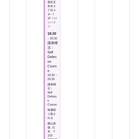
黒区五
本木２
丁目３
８−７
1F パイ
ンハイ
ツ
19:30
– 20:30
護身稽
古：
Self
Defen
se
Cours
e
19:30 –
20:30
護身稽
古：
Self
Defens
e
Course
毎週繰
り返さ
れる
横山道
場, 日
本、〒
153-