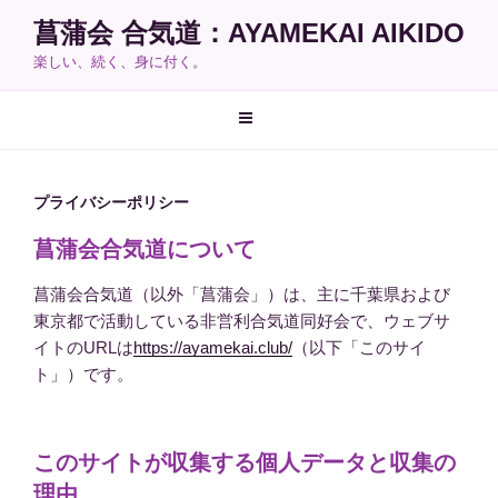
コ
菖蒲会 合気道：AYAMEKAI AIKIDO
ン
楽しい、続く、身に付く。
テ
ン
ツ
へ
ス
キ
プライバシーポリシー
ッ
菖蒲会合気道について
プ
菖蒲会合気道（以外「菖蒲会」）は、主に千葉県および
東京都で活動している非営利合気道同好会で、ウェブサ
イトのURLは
https://ayamekai.club/
（以下「このサイ
ト」）です。
このサイトが収集する個人データと収集の
理由