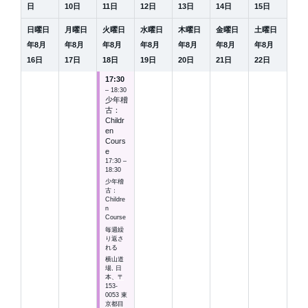
日
10
日
11
日
12
日
13
日
14
日
15
日
日曜日
月曜日
火曜日
水曜日
木曜日
金曜日
土曜日
年
8
月
年
8
月
年
8
月
年
8
月
年
8
月
年
8
月
年
8
月
16
日
17
日
18
日
19
日
20
日
21
日
22
日
17:30
– 18:30
少年稽
古：
Childr
en
Cours
e
17:30 –
18:30
少年稽
古：
Childre
n
Course
毎週繰
り返さ
れる
横山道
場, 日
本、〒
153-
0053 東
京都目