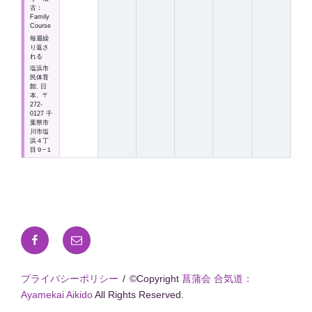
古：
Family
Course
毎週繰
り返さ
れる
塩浜市
民体育
館, 日
本、〒
272-
0127 千
葉県市
川市塩
浜４丁
目９−１
Facebook
メ
ー
ル
プライバシーポリシー
©Copyright
菖蒲会 合気道：
Ayamekai Aikido
All Rights Reserved.