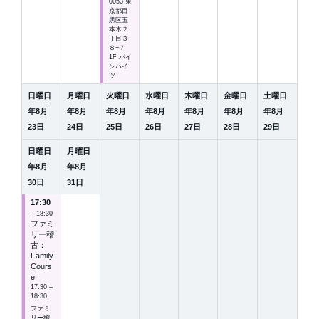
0053 東
京都目
黒区五
本木２
丁目３
８−７
1F パイ
ンハイ
ツ
日曜日
月曜日
火曜日
水曜日
木曜日
金曜日
土曜日
年
8
月
年
8
月
年
8
月
年
8
月
年
8
月
年
8
月
年
8
月
23
日
24
日
25
日
26
日
27
日
28
日
29
日
日曜日
月曜日
年
8
月
年
8
月
30
日
31
日
17:30
– 18:30
ファミ
リー稽
古：
Family
Cours
e
17:30 –
18:30
ファミ
リー稽