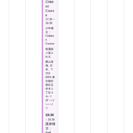
Childr
en
Cours
e
17:30 –
18:30
少年稽
古：
Childre
n
Course
毎週繰
り返さ
れる
横山道
場, 日
本、〒
153-
0053 東
京都目
黒区五
本木２
丁目３
８−７
1F パイ
ンハイ
ツ
19:30
– 20:30
護身稽
古：
Self